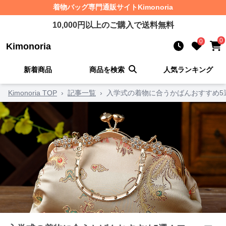
着物バッグ
専門通販サイト
Kimonoria
10,000
円以上のご購入で送料無料
0
0
Kimonoria
新着商品
商品を検索
人気ランキング
Kimonoria TOP
›
記事一覧
›
入学式の着物に合うかばんおすすめ5