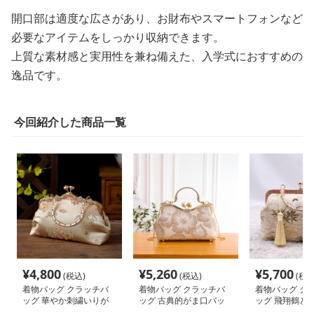
開口部は適度な広さがあり、お財布やスマートフォンなど
必要なアイテムをしっかり収納できます。
上質な素材感と実用性を兼ね備えた、入学式におすすめの
逸品です。
今回紹介した商品一覧
¥
4,800
¥
5,260
¥
5,700
(税込)
(税込)
(税込
着物バッグ クラッチバ
着物バッグ クラッチバ
着物バッグ ク
ッグ 華やか刺繍いりが
ッグ 古典的がま口バッ
ッグ 飛翔鶴と
まぐち式バック
グ
クラッチ