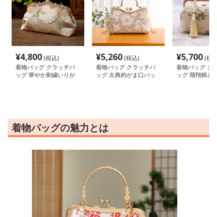
¥
4,800
¥
5,260
¥
5,700
(税込)
(税込)
(税込
着物バッグ クラッチバ
着物バッグ クラッチバ
着物バッグ ク
ッグ 華やか刺繍いりが
ッグ 古典的がま口バッ
ッグ 飛翔鶴と
まぐち式バック
グ
クラッチ
着物バッグの魅力とは