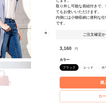
します。
取り外し可能な肩紐付きで、
てもお使いいただけます。
内側には小物収納に便利な仕
です。
ご注文確定か
Next slide
3,160
円
カラー
ブラック
レッド
ホ
購
カー