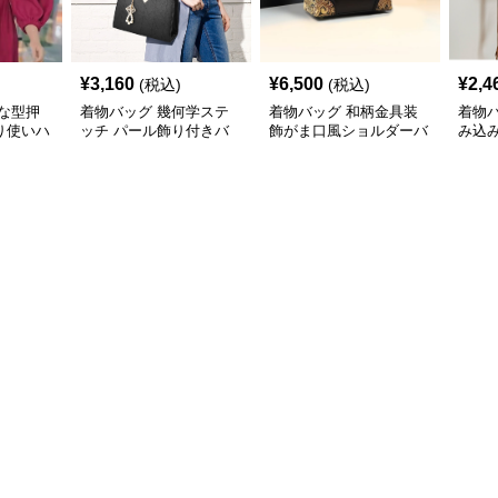
¥
3,160
¥
6,500
¥
2,4
(税込)
(税込)
な型押
着物バッグ 幾何学ステ
着物バッグ 和柄金具装
着物
り使いハ
ッチ パール飾り付きバ
飾がま口風ショルダーバ
み込
ッグ
ッグ
ッグ