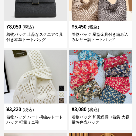
¥
8,050
¥
5,450
(税込)
(税込)
着物バッグ 上品なスクエア金具
着物バッグ 星型金具付き編み込
付き本革トートバッグ
みレザー調トートバッグ
¥
3,220
¥
3,080
(税込)
(税込)
着物バッグ ハート柄編みトート
着物バッグ 和風鯉柄巾着袋 大容
バッグ 軽量ミニ鞄
量お弁当バッグ