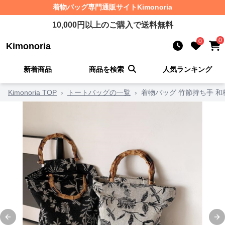
着物バッグ
専門通販サイト
Kimonoria
10,000
円以上のご購入で送料無料
0
0
Kimonoria
新着商品
商品を検索
人気ランキング
Kimonoria TOP
›
トートバッグの一覧
›
着物バッグ 竹節持ち手 
Previous slide
Ne