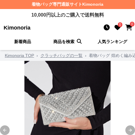
着物バッグ
専門通販サイト
Kimonoria
10,000
円以上のご購入で送料無料
0
0
Kimonoria
新着商品
商品を検索
人気ランキング
Kimonoria TOP
›
クラッチバッグの一覧
›
着物バッグ 煌めく編み
Previous slide
Ne